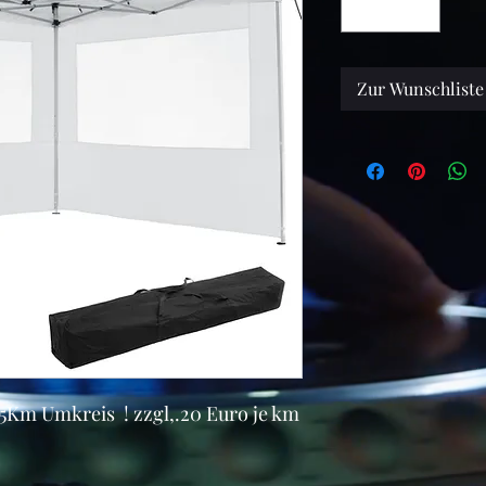
Zur Wunschliste
5Km Umkreis ! zzgl,.20 Euro je km