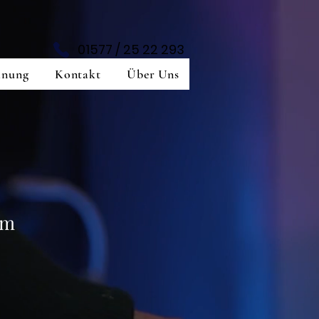
01577 / 25 22 293
anung
Kontakt
Über Uns
3m